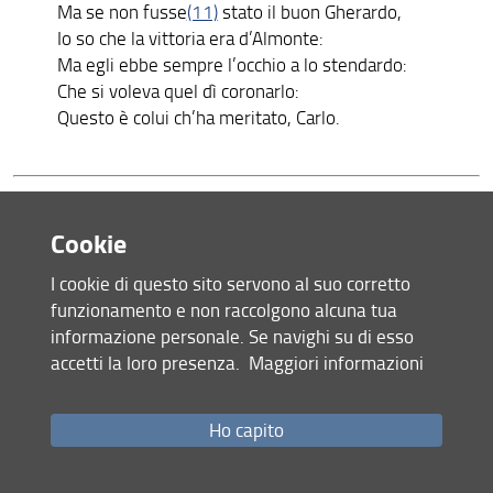
Ma se non fusse
(11)
stato il buon Gherardo,
Io so che la vittoria era d’Almonte:
Ma egli ebbe sempre l’occhio a lo stendardo:
Che si voleva quel dì coronarlo:
Questo è colui ch’ha meritato, Carlo.
[Page 229]
Cookie
I cookie di questo sito servono al suo corretto
XIV.
funzionamento e non raccolgono alcuna tua
informazione personale. Se navighi su di esso
Se ti ricorda già sendo in Guascogna,
accetti la loro presenza.
Maggiori informazioni
Quando e’ vi venne la gente di Spagna,
Il popol de’ cristiani avea vergogna,
Se non mostrava la sua forza magna.
Ho capito
Il ver convien pur dir, quando e’bisogna:
Sappi ch’ognuno imperador si lagna: