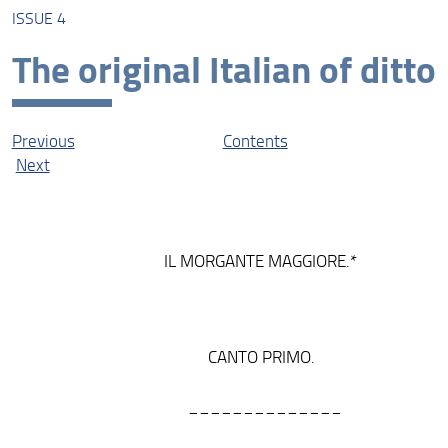
ISSUE 4
About this Edition
The original Italian of ditto
The Liberal: The Online Edition
Protagonists
Previous
Contents
Contexts
Next
Resources
IL MORGANTE MAGGIORE.*
CANTO PRIMO.
______________