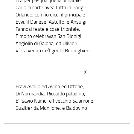
Era per pasqua quella di natale:
Carlo la corte avea tutta in Parigi:
Orlando, com’io dico, il principale
Evvi, il Danese, Astolfo, e Ansuigi
Fannosi feste e cose trionfale,
E molto celebravan San Dionigi;
Angiolin di Bajona, ed Ulivieri
V’era venuto, e’l gentil Berlinghieri.
X.
Eravi Avolio ed Avino ed Ottone,
Di Normandía, Riccardo paladino,
E’l savio Namo, e’l vecchio Salamone,
Gualtier da Monlione, e Baldovino