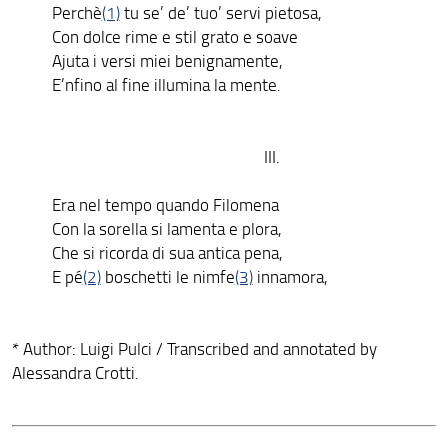
Perchè
(1)
tu se’ de’ tuo’ servi pietosa,
Con dolce rime e stil grato e soave
Ajuta i versi miei benignamente,
E’nfino al fine illumina la mente.
III.
Era nel tempo quando Filomena
Con la sorella si lamenta e plora,
Che si ricorda di sua antica pena,
E pé
(2)
boschetti le nimfe
(3)
innamora,
* Author: Luigi Pulci / Transcribed and annotated by
Alessandra Crotti.