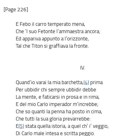
[Page 226]
E Febo il carro temperato mena,
Che ’l suo Fetonte l’ammaestra ancora;
Ed appariva appunto a l’orizzonte,
Tal che Titon si graffiava la fronte.
IV.
Quand’io varai la mia barchetta,
(4)
prima
Per ubbidir chi sempre ubbidir debbe
La mente, e faticarsi in prosa e in rima,
E del mio Carlo imperador m’increbbe;
Che so quanti la penna ha posto in cima,
Che tutti la sua gloria prevarrebbe:
E
(5)
stata quella istoria, a quel ch’ i’ veggio,
Di Carlo male intesa e scritta peggio.