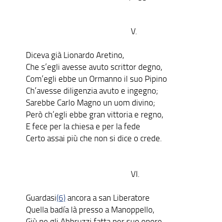
V.
Diceva già Lionardo Aretino,
Che s’egli avesse avuto scrittor degno,
Com’egli ebbe un Ormanno il suo Pipino
Ch’avesse diligenzia avuto e ingegno;
Sarebbe Carlo Magno un uom divino;
Però ch’egli ebbe gran vittoria e regno,
E fece per la chiesa e per la fede
Certo assai più che non si dice o crede.
VI.
Guardasi
(6)
ancora a san Liberatore
Quella badía là presso a Manoppello,
Giù ne gli Abbruzzi fatta per suo onore,