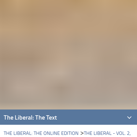
The Liberal: The Text
THE LIBERAL: THE ONLINE EDITION
THE LIBERAL - VOL. 2,
Introducing The Liberal