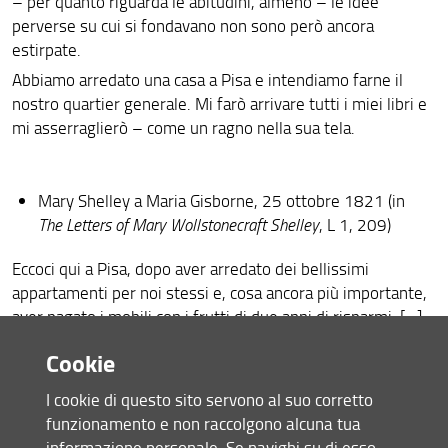
– per quanto riguarda le abitudini, almeno – le idee
perverse su cui si fondavano non sono però ancora
estirpate.
Abbiamo arredato una casa a Pisa e intendiamo farne il
nostro quartier generale. Mi farò arrivare tutti i miei libri e
mi asserraglierò – come un ragno nella sua tela.
Mary Shelley a Maria Gisborne, 25 ottobre 1821 (in
The Letters of
Mary Wollstonecraft Shelley
, L 1, 209)
Eccoci qui a Pisa, dopo aver arredato dei bellissimi
appartamenti per noi stessi e, cosa ancora più importante,
aver pagato i mobili con i frutti di due anni di risparmi. […]
Scommetto che conosci la casa, accanto alla casa dei La
Cookie
Scoto, sul lato nord del Lung’Arno: ma le stanze che
abitiamo si trovano a sud e si affacciano sull’intera
I cookie di questo sito servono al suo corretto
campagna fino al mare, così che siamo completamente
funzionamento e non raccolgono alcuna tua
lontani dal trambusto e dai fastidiosi puzzi, ecc. della città,
informazione personale. Se navighi su di esso