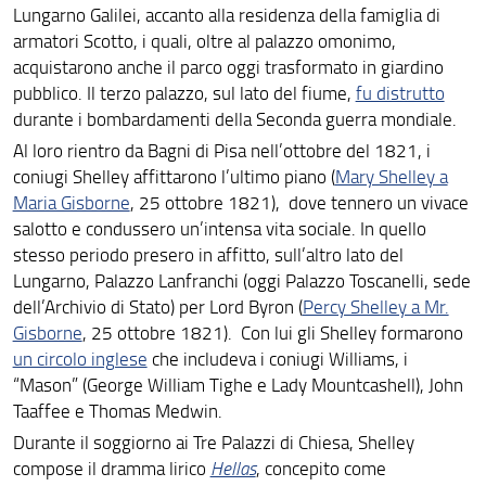
Lungarno Galilei, accanto alla residenza della famiglia di
armatori Scotto, i quali, oltre al palazzo omonimo,
acquistarono anche il parco oggi trasformato in giardino
pubblico. Il terzo palazzo, sul lato del fiume,
fu distrutto
durante i bombardamenti della Seconda guerra mondiale.
Al loro rientro da Bagni di Pisa nell’ottobre del 1821, i
coniugi Shelley affittarono l’ultimo piano (
Mary Shelley a
Maria Gisborne
, 25 ottobre 1821), dove tennero un vivace
salotto e condussero un’intensa vita sociale. In quello
stesso periodo presero in affitto, sull’altro lato del
Lungarno, Palazzo Lanfranchi (oggi Palazzo Toscanelli, sede
dell’Archivio di Stato) per Lord Byron (
Percy Shelley a Mr.
Gisborne
, 25 ottobre 1821). Con lui gli Shelley formarono
un circolo inglese
che includeva i coniugi Williams, i
“Mason” (George William Tighe e Lady Mountcashell), John
Taaffee e Thomas Medwin.
Durante il soggiorno ai Tre Palazzi di Chiesa, Shelley
compose il dramma lirico
Hellas
, concepito come