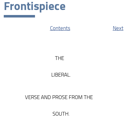
Frontispiece
The Liberal: The Online Edition
Protagonists
Contents
Next
Contexts
Resources
THE
LIBERAL.
VERSE AND PROSE FROM THE
SOUTH.