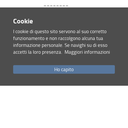
________
VOLUME THE SECOND.
Cookie
_________
I cookie di questo sito servono al suo corretto
funzionamento e non raccolgono alcuna tua
informazione personale. Se navighi su di esso
accetti la loro presenza.
Maggiori informazioni
LONDON, 1823:
Ho capito
PRINTED FOR JOHN HUNT,
22, OLD BOND STREET.