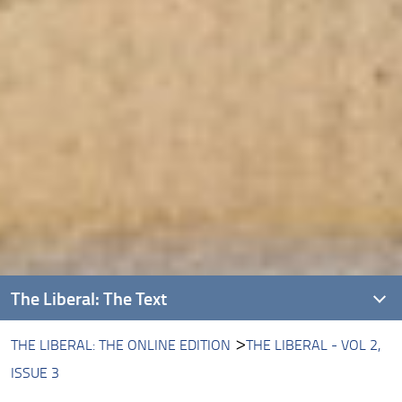
The Liberal: The Text
THE LIBERAL: THE ONLINE EDITION
THE LIBERAL - VOL 2,
Introducing The Liberal
ISSUE 3
About this Edition